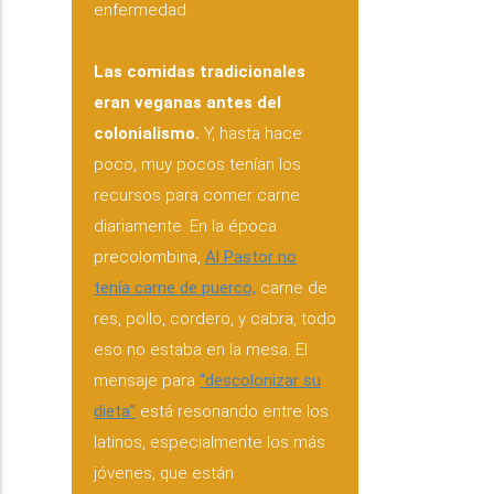
enfermedad.
Las comidas tradicionales
eran veganas antes del
colonialismo.
Y, hasta hace
poco, muy pocos tenían los
recursos para comer carne
diariamente. En la época
precolombina,
Al Pastor no
tenía carne de puerco,
carne de
res, pollo, cordero, y cabra, todo
eso no estaba en la mesa. El
mensaje para
“descolonizar su
dieta”
está resonando entre los
latinos, especialmente los más
jóvenes, que están