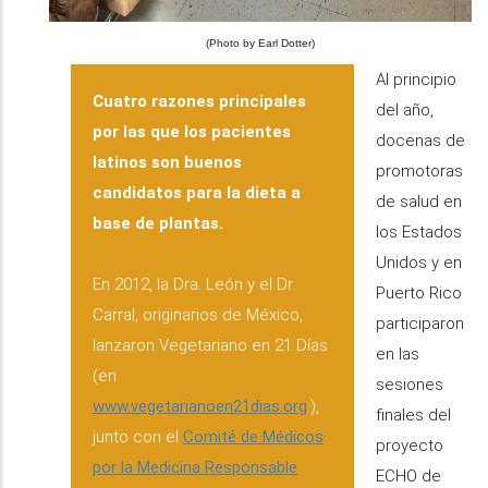
(Photo by Earl Dotter)
Al principio
Cuatro razones principales
del año,
por las que los pacientes
docenas de
latinos son buenos
promotoras
candidatos para la dieta a
de salud en
base de plantas.
los Estados
Unidos y en
En 2012, la Dra. León y el Dr.
Puerto Rico
Carral, originarios de México,
participaron
lanzaron Vegetariano en 21 Días
en las
(en
sesiones
www.vegetarianoen21dias.org
.),
finales del
junto con el
Comité de Médicos
proyecto
por la Medicina Responsable
ECHO de