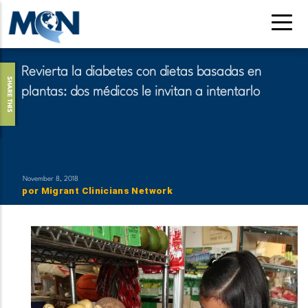
Pasar
al
contenido
principal
Revierta la diabetes con dietas basadas en
SHARE THIS
plantas: dos médicos le invitan a intentarlo
November 8, 2018
por
Migrant Clinicians Network