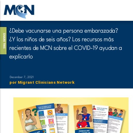
Pasar
al
contenido
principal
¿Debe vacunarse una persona embarazada?
SHARE THIS
¿Y los niños de seis años? Los recursos más
recientes de MCN sobre el COVID-19 ayudan a
explicarlo
December 7, 2021
por
Migrant Clinicians Network