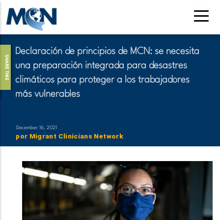
Pasar
al
contenido
principal
Declaración de principios de MCN: se necesita
SHARE THIS
una preparación integrada para desastres
climáticos para proteger a los trabajadores
más vulnerables
December 16, 2021
por
Migrant Clinicians Network