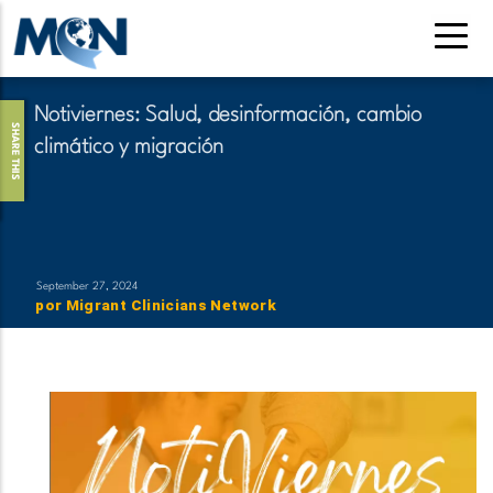
Pasar
al
contenido
principal
Notiviernes: Salud, desinformación, cambio
SHARE THIS
climático y migración
September 27, 2024
por
Migrant Clinicians Network
​