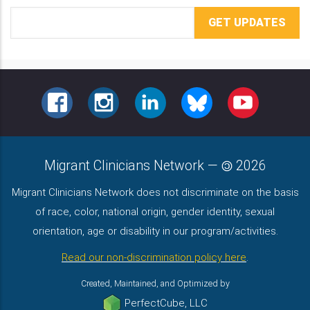
Email
Address
FACEBOOK
INSTAGRAM
LINKEDIN
BLUESKY
YOUTUBE
Migrant Clinicians Network
—
2026
Migrant Clinicians Network does not discriminate on the basis
of race, color, national origin, gender identity, sexual
orientation, age or disability in our program/activities.
Read our non-discrimination policy here
.
Created, Maintained, and Optimized by
PerfectCube, LLC