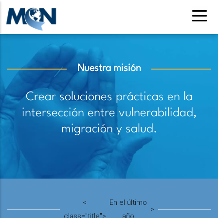
Pasar
al
contenido
principal
Nuestra misión
Crear soluciones prácticas en la
intersección entre vulnerabilidad,
migración y salud.
<
En el último
>
class="title">
año