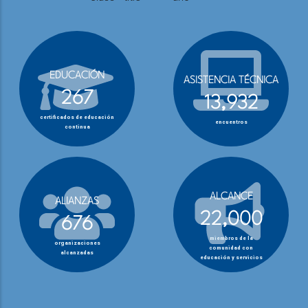
EDUCACIÓN
ASISTENCIA TÉCNICA
267
13,932
certificados de educación
encuentros
continua
ALCANCE
ALIANZAS
22,000
676
miembros de la
organizaciones
comunidad con
alcanzadas
educación y servicios