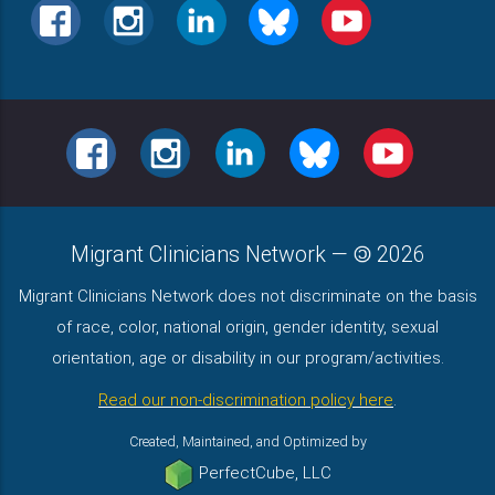
FACEBOOK
INSTAGRAM
LINKEDIN
BLUESKY
YOUTUBE
FACEBOOK
INSTAGRAM
LINKEDIN
BLUESKY
YOUTUBE
Migrant Clinicians Network
—
2026
Migrant Clinicians Network does not discriminate on the basis
of race, color, national origin, gender identity, sexual
orientation, age or disability in our program/activities.
Read our non-discrimination policy here
.
Created, Maintained, and Optimized by
PerfectCube, LLC