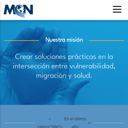
Pasar
al
contenido
principal
Nuestra misión
Crear soluciones prácticas en la
intersección entre vulnerabilidad,
migración y salud.
<
En el último
>
class="title">
año