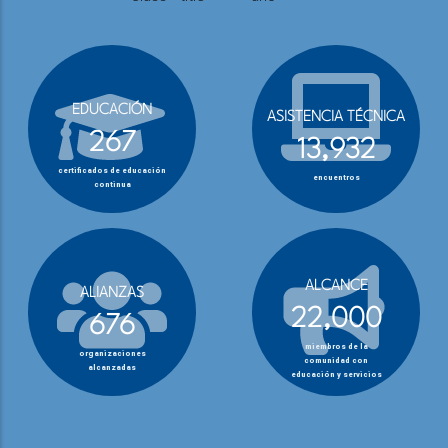
EDUCACIÓN
ASISTENCIA TÉCNICA
267
13,932
certificados de educación
encuentros
continua
ALCANCE
ALIANZAS
22,000
676
miembros de la
organizaciones
comunidad con
alcanzadas
educación y servicios