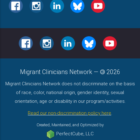
FACEBOOK
INSTAGRAM
LINKEDIN
BLUESKY
YOUTUBE
FACEBOOK
INSTAGRAM
LINKEDIN
BLUESKY
YOUTUBE
Migrant Clinicians Network
—
2026
Migrant Clinicians Network does not discriminate on the basis
of race, color, national origin, gender identity, sexual
orientation, age or disability in our program/activities.
Read our non-discrimination policy here
.
Created, Maintained, and Optimized by
PerfectCube, LLC