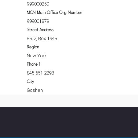
999000250
MCN Main Office Org Number
999001879
Street Address
RR 2, Box 194B
Region
New York
Phone 1
845-651-2298
City
Goshen