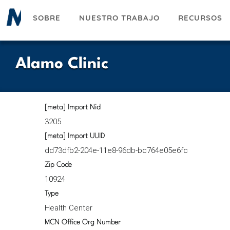
Pasar
SOBRE
NUESTRO TRABAJO
RECURSOS
al
contenido
principal
Alamo Clinic
[meta] Import Nid
3205
[meta] Import UUID
dd73dfb2-204e-11e8-96db-bc764e05e6fc
Zip Code
10924
Type
Health Center
MCN Office Org Number