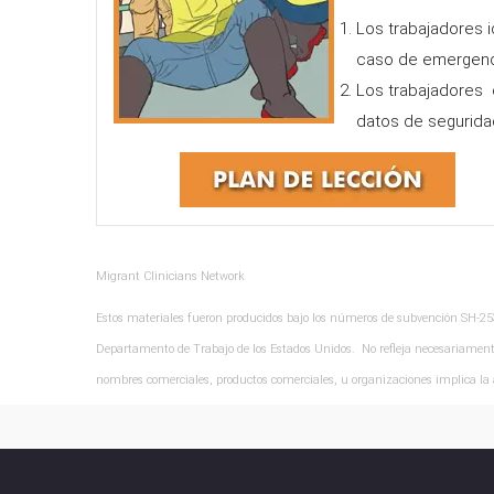
Los trabajadores 
caso de emergenc
Los trabajadores 
datos de segurida
Migrant Clinicians Network
Estos materiales fueron producidos bajo los números de subvención SH-2
Departamento de Trabajo de los Estados Unidos. No refleja necesariamente
nombres comerciales, productos comerciales, u organizaciones implica la 