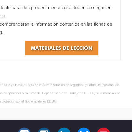
identificaran los procedimientos que deben de seguir en
ia.
comprenderán la información contenida en las fichas de
d.
537-SH2 y SH-24935-SH3 de la Administración de Seguridad y Salud Ocupacional del
 las opiniones o políticas del Departamento de Trabajo de EE.UU., ni la mención de
aprobación por el Gobierno de los EE.UU.