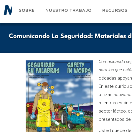
Pasar
SOBRE
NUESTRO TRABAJO
RECURSOS
al
contenido
principal
Comunicando La Seguridad: Materiales d
Comunicando segu
para los que est
décadas apoyando
En este currículo
utilizan activid
mientras están e
sector lácteo, c
presentados de 
Usted puede des