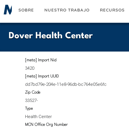
Pasar
SOBRE
NUESTRO TRABAJO
RECURSOS
al
contenido
principal
Dover Health Center
[meta] Import Nid
3420
[meta] Import UUID
dd7bd79e-204e-11e8-96db-bc764e05e6fc
Zip Code
33527-
Type
Health Center
MCN Office Org Number