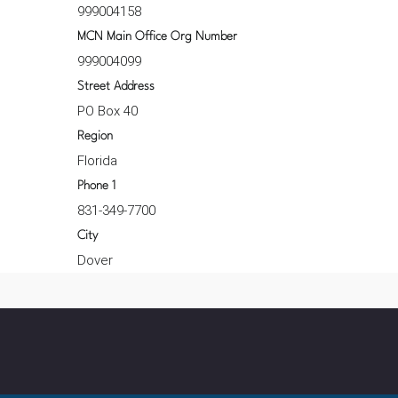
999004158
MCN Main Office Org Number
999004099
Street Address
PO Box 40
Region
Florida
Phone 1
831-349-7700
City
Dover