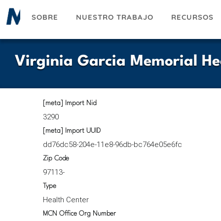
Pasar
SOBRE
NUESTRO TRABAJO
RECURSOS
al
contenido
principal
Virginia Garcia Memorial He
[meta] Import Nid
3290
[meta] Import UUID
dd76dc58-204e-11e8-96db-bc764e05e6fc
Zip Code
97113-
Type
Health Center
MCN Office Org Number