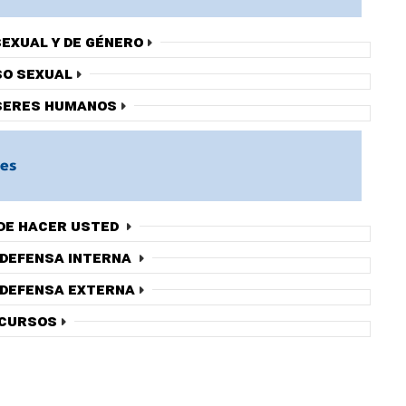
sexual y de género
o sexual
seres humanos
res
de hacer usted
 defensa interna
 defensa externa
cursos