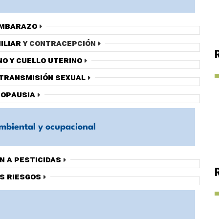
embarazo
iliar
y contracepción
no y cuello uterino
 transmisión sexual
opausia
mbiental y ocupacional
n a pesticidas
s riesgos