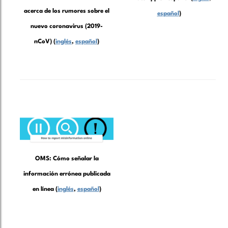
acerca de los rumores sobre el
español
)
nuevo coronavirus (2019-
nCoV) (
inglés
,
español
)
OMS: Cómo señalar la
información errónea publicada
en línea (
inglés
,
español
)