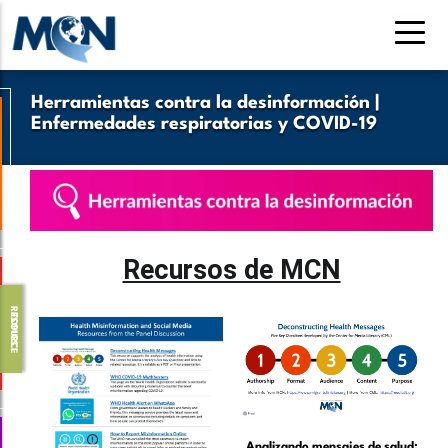
Pasar
al
contenido
principal
Herramientas contra la desinformación |
Enfermedades respiratorias y COVID-19
Recursos de MCN
R
S
O
U
R
C
E
O
P
I
C
E
T
S
Analizando mensajes de salud: