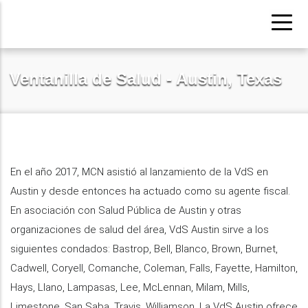
Pasar
al
contenido
principal
Ventanilla de Salud - Austin, Texas
En el año 2017, MCN asistió al lanzamiento de la VdS en
Austin y desde entonces ha actuado como su agente fiscal.
En asociación con Salud Pública de Austin y otras
organizaciones de salud del área, VdS Austin sirve a los
siguientes condados: Bastrop, Bell, Blanco, Brown, Burnet,
Cadwell, Coryell, Comanche, Coleman, Falls, Fayette, Hamilton,
Hays, Llano, Lampasas, Lee, McLennan, Milam, Mills,
Limestone, San Saba, Travis, Williamson. La VdS Austin ofrece