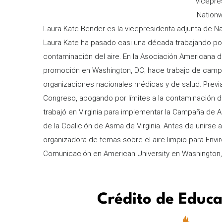
Org.
vicepre
Title
Organization
Nationw
Information
Laura Kate Bender es la vicepresidenta adjunta de Na
Laura Kate ha pasado casi una década trabajando po
contaminación del aire. En la Asociación Americana de
promoción en Washington, DC; hace trabajo de campo
organizaciones nacionales médicas y de salud. Previa
Congreso, abogando por límites a la contaminación del
trabajó en Virginia para implementar la Campaña de Ai
de la Coalición de Asma de Virginia. Antes de unirse 
organizadora de temas sobre el aire limpio para Envi
Comunicación en American University en Washington,
Crédito de Educ