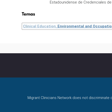
Estadounidense de Credenciales de E
Temas
Clinical Education
:
Environmental and Occupatio
Migrant Clinicians Network does not discriminate on 