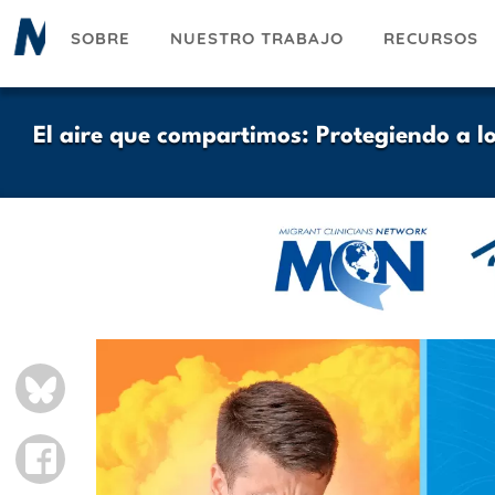
Pasar
SOBRE
NUESTRO TRABAJO
RECURSOS
al
contenido
principal
El aire que compartimos: Protegiendo a lo
Logo
Banner
Hero
BLUESKY
Image
FACEBOOK