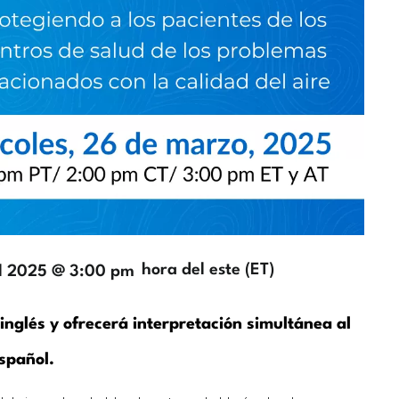
Zona
hora del este (ET)
l 2025 @ 3:00 pm
horaria
inglés y ofrecerá interpretación simultánea al
spañol.