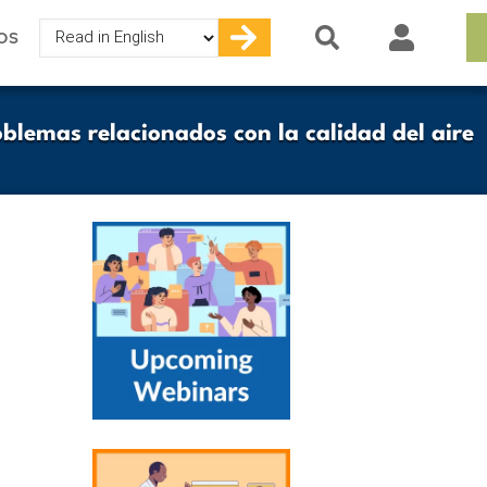
Select
OS
your
language
oblemas relacionados con la calidad del aire