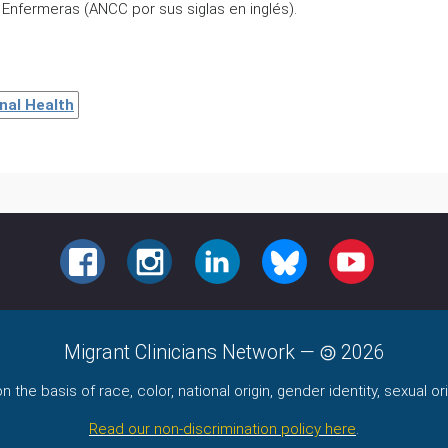
nfermeras (ANCC por sus siglas en inglés).
nal Health
FACEBOOK
INSTAGRAM
LINKEDIN
BLUESKY
YOUTUBE
Migrant Clinicians Network
—
2026
the basis of race, color, national origin, gender identity, sexual orie
Read our non-discrimination policy here
.