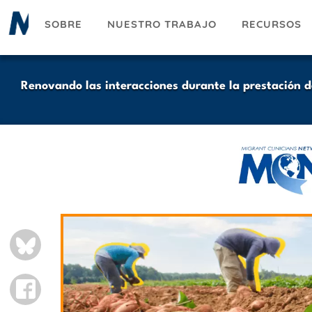
Pasar
SOBRE
NUESTRO TRABAJO
RECURSOS
al
contenido
principal
Renovando las interacciones durante la prestación d
Logo
Banner
Hero
BLUESKY
Image
FACEBOOK