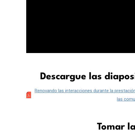
Descargue las diapos
Renovando las interacciones durante la prestación
las comu
Tomar l