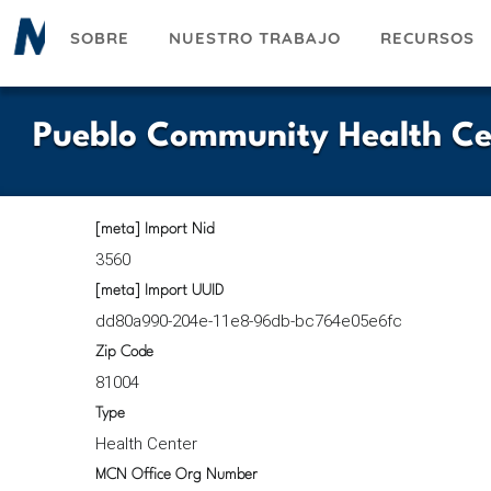
Pasar
SOBRE
NUESTRO TRABAJO
RECURSOS
al
contenido
principal
Pueblo Community Health Ce
[meta] Import Nid
3560
[meta] Import UUID
dd80a990-204e-11e8-96db-bc764e05e6fc
Zip Code
81004
Type
Health Center
MCN Office Org Number