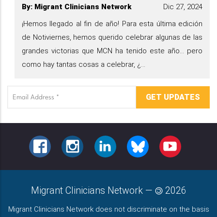
By
:
Migrant Clinicians Network
Dic 27, 2024
¡Hemos llegado al fin de año! Para esta última edición
de Notiviernes, hemos querido celebrar algunas de las
grandes victorias que MCN ha tenido este año... pero
como hay tantas cosas a celebrar, ¿...
Email
Address
FACEBOOK
INSTAGRAM
LINKEDIN
BLUESKY
YOUTUBE
Migrant Clinicians Network
—
2026
Migrant Clinicians Network does not discriminate on the basis