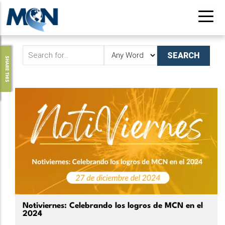
Pasar
al
contenido
principal
SHARE THIS
Notiviernes: Celebrando los logros de MCN en el
2024