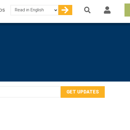
Select
OS
your
language
mail
ddress