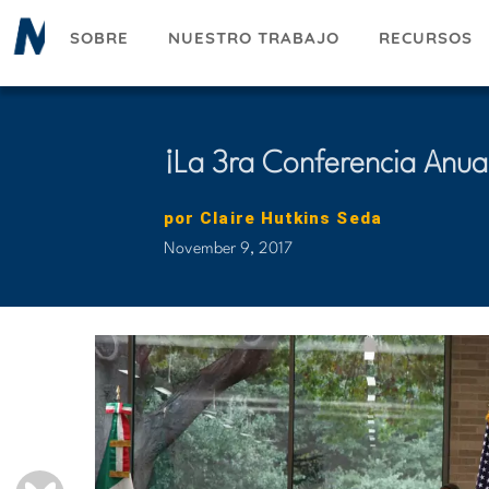
Pasar
SOBRE
NUESTRO TRABAJO
RECURSOS
al
contenido
principal
¡La 3ra Conferencia Anua
por
Claire Hutkins Seda
November 9, 2017
BLUESKY