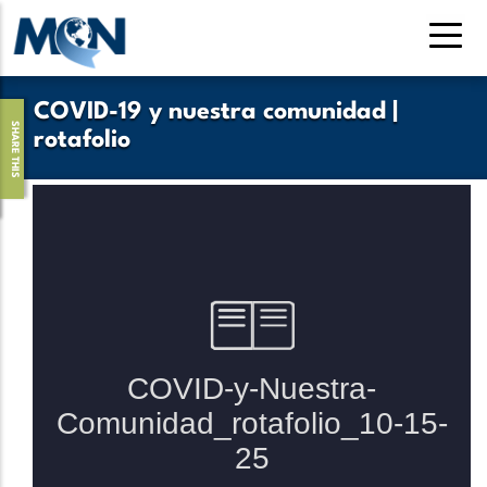
Pasar
al
contenido
principal
COVID-19 y nuestra comunidad |
SHARE THIS
rotafolio