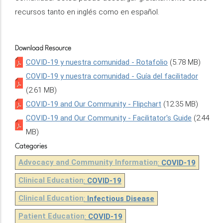
recursos tanto en inglés como en español.
Download Resource
COVID-19 y nuestra comunidad - Rotafolio
(5.78 MB)
COVID-19 y nuestra comunidad - Guía del facilitador
(2.61 MB)
COVID-19 and Our Community - Flipchart
(12.35 MB)
COVID-19 and Our Community - Facilitator's Guide
(2.44
MB)
Categories
Advocacy and Community Information
:
COVID-19
Clinical Education
:
COVID-19
Clinical Education
:
Infectious Disease
Patient Education
:
COVID-19