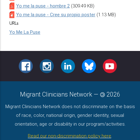
Yo me la puse - hombre 2
(309.49 KB)
Yo me la puse - Cree su propio poster
(1.13 MB)
URLs
Yo Me La Puse
FACEBOOK
INSTAGRAM
LINKEDIN
BLUESKY
YOUTUBE
Migrant Clinicians Network
—
2026
Migrant Clinicians Network does not discriminate on the basis
of race, color, national origin, gender identity, sexual
orientation, age or disability in our program/activities.
Read our non-discrimination policy here
.