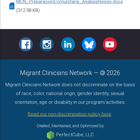
MCN_PreparaciónComunitaria_AnalisisRiesgo.docx
(312.98 KB)
FACEBOOK
INSTAGRAM
LINKEDIN
BLUESKY
YOUTUBE
Migrant Clinicians Network
—
2026
Migrant Clinicians Network does not discriminate on the basis
of race, color, national origin, gender identity, sexual
orientation, age or disability in our program/activities.
Read our non-discrimination policy here
.
Created, Maintained, and Optimized by
PerfectCube, LLC