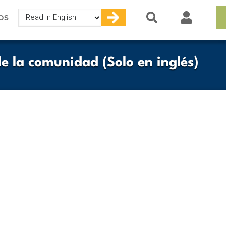
Select
OS
your
language
 la comunidad (Solo en inglés)