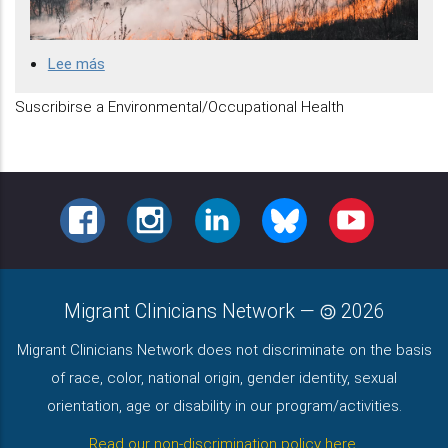
Lee más
sobre
Incendios
Suscribirse a Environmental/Occupational Health
forestales
FACEBOOK
INSTAGRAM
LINKEDIN
BLUESKY
YOUTUBE
Migrant Clinicians Network
—
2026
Migrant Clinicians Network does not discriminate on the basis
of race, color, national origin, gender identity, sexual
orientation, age or disability in our program/activities.
Read our non-discrimination policy here
.