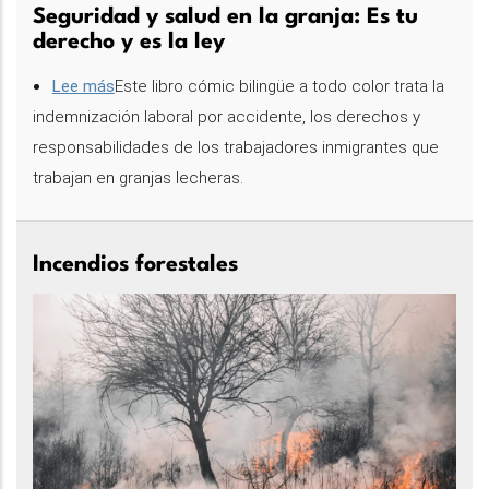
Seguridad y salud en la granja: Es tu
protección
derecho y es la ley
al
trabajador
Lee más
sobre
Este libro cómic bilingüe a todo color trata la
agrícola
indemnización laboral por accidente, los derechos y
Seguridad
y
responsabilidades de los trabajadores inmigrantes que
y
su
trabajan en granjas lecheras.
salud
seguridad
en
sobre
la
Incendios forestales
los
granja:
pesticidas
Es
tu
derecho
y
es
la
ley