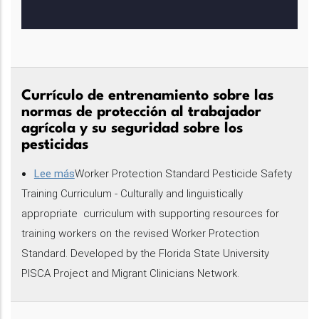
Currículo de entrenamiento sobre las
normas de protección al trabajador
agrícola y su seguridad sobre los
pesticidas
Lee más
sobre
Worker Protection Standard Pesticide Safety
Training Curriculum - Culturally and linguistically
Currículo
appropriate curriculum with supporting resources for
de
training workers on the revised Worker Protection
entrenamiento
Standard. Developed by the Florida State University
sobre
PISCA Project and Migrant Clinicians Network.
las
normas
de