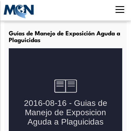
Pasar
al
contenido
principal
Guías de Manejo de Exposición Aguda a
Plaguicidas
Lee más
sobre
Guías
de
Manejo
de
Exposición
Aguda
a
Plaguicidas