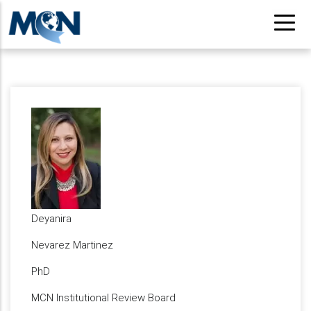
Pasar
al
contenido
principal
Deyanira
Nevarez Martinez
PhD
MCN Institutional Review Board