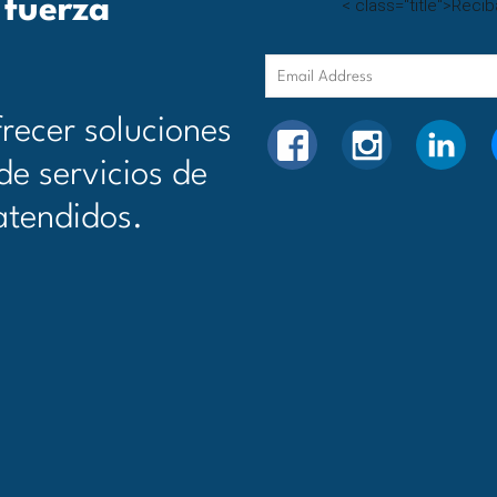
 fuerza
<
class="title">
Recib
Email
Address
recer soluciones
FACEBOOK
INSTAGRAM
LINK
de servicios de
atendidos.