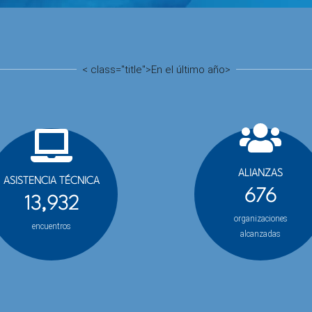
<
class="title">
En el último año
>
ALIANZAS
ASISTENCIA TÉCNICA
676
13,932
organizaciones
encuentros
alcanzadas