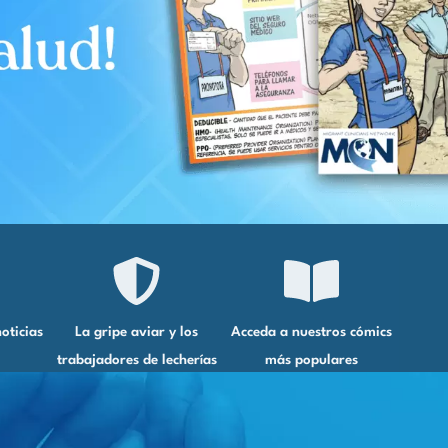
oticias
La gripe aviar y los
Acceda a nuestros cómics
trabajadores de lecherías
más populares