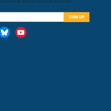
a noticias de salud en su buzón de correo
>
EDIN
BLUESKY
YOUTUBE