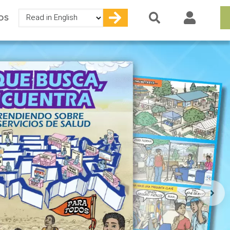
Select
OS
your
language