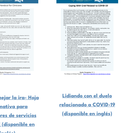
Lidiando con el duelo
jar la ira- Hoja
relacionado a COVID-19
mativa para
(disponible en inglés)
res de servicios
 (disponible en