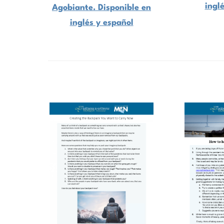
ingl
Agobiante. Disponible en
inglés y español