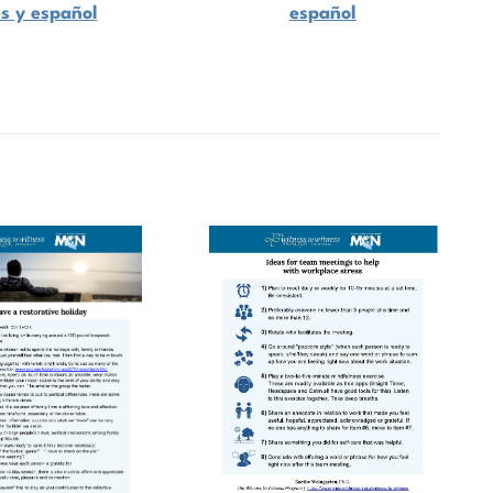
és y español
español