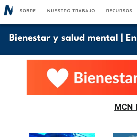
Pasar
SOBRE
NUESTRO TRABAJO
RECURSOS
al
contenido
principal
Bienestar y salud mental | E
MCN 