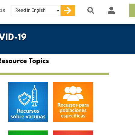
Select
OS
your
language
VID-19
Resource Topics