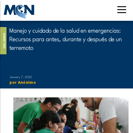
Pasar
al
contenido
principal
Manejo y cuidado de la salud en emergencias:
SHARE THIS
Recursos para antes, durante y después de un
terremoto
January 7, 2020
por
Anónimo