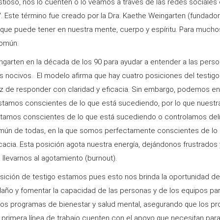
so, nos lo cuenten o lo veamos a través de las redes sociales o l
 Este término fue creado por la Dra. Kaethe Weingarten (fundador
que puede tener en nuestra mente, cuerpo y espíritu. Para muchos 
común.
eingarten en la década de los 90 para ayudar a entender a las pe
 nocivos. El modelo afirma que hay cuatro posiciones del testigo.
 de responder con claridad y eficacia. Sin embargo, podemos enco
estamos conscientes de lo que está sucediendo, por lo que nuestr
no estamos conscientes de lo que está sucediendo o controlamos d
mún de todas, en la que somos perfectamente conscientes de l
cacia. Esta posición agota nuestra energía, dejándonos frustrados
e llevarnos al agotamiento (burnout).
sición de testigo estamos pues esto nos brinda la oportunidad 
año y fomentar la capacidad de las personas y de los equipos pa
s programas de bienestar y salud mental, asegurando que los pro
primera línea de trabajo cuenten con el apoyo que necesitan para