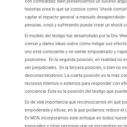
con comodidad. Bien presenciemos un suceso angustio
historias crea lo que se conoce como "shock común".
captar el impacto general -a menudo desapercibido- 
penurias, crisis y sufrimiento puede crear un shock 
El modelo del testigo fue desarrollado por la Dra. W
común y darles ideas sobre cómo mitigar sus efectos
uno está consciente y se siente empoderado y capaz
posiciones. En la segunda posición, en realidad no 
ser perjudiciales. En la tercera posición, o bien 
desconectándonos. La cuarta posición es la más co
recursos internos o externos para responder con efi
conciencia. Esta es la posición del testigo que pued
Es de vital importancia que reconozcamos en qué po
empoderada y eficaz, en la que podamos reducir el d
En MCN, incorporamos este enfoque en todos nuestro
esenciales y otras personas que se encuentren en la 