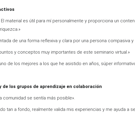
activos
 El material es útil para mí personalmente y proporciona un conte
riquezca.»
ntada de una forma reflexiva y clara por una persona compasiva y 
é puntos y conceptos muy importantes de este seminario virtual.»
o de los mejores a los que he asistido en años, súper informativo, 
y de los grupos de aprendizaje en colaboración
 la comunidad se sentía más posible».
o tan a fondo, realmente valida mis experiencias y me ayuda a s