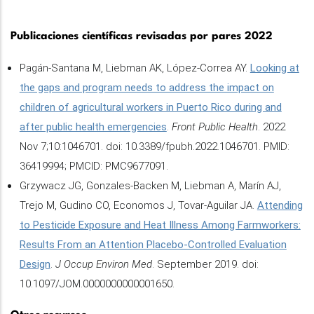
Publicaciones científicas revisadas por pares 2022
Pagán-Santana M, Liebman AK, López-Correa AY.
Looking at
the gaps and program needs to address the impact on
children of agricultural workers in Puerto Rico during and
after public health emergencies
.
Front Public Health
. 2022
Nov 7;10:1046701. doi: 10.3389/fpubh.2022.1046701. PMID:
36419994; PMCID: PMC9677091.
Grzywacz JG, Gonzales-Backen M, Liebman A, Marín AJ,
Trejo M, Gudino CO, Economos J, Tovar-Aguilar JA.
Attending
to Pesticide Exposure and Heat Illness Among Farmworkers:
Results From an Attention Placebo-Controlled Evaluation
Design
.
J Occup Environ Med
. September 2019. doi:
10.1097/JOM.0000000000001650.