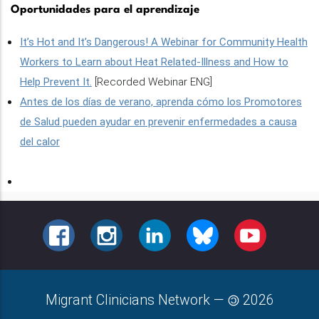
Oportunidades para el aprendizaje
It’s Hot and It’s Dangerous! A Webinar for Community Health
Workers to Learn about Heat Related-Illness and How to
Help Prevent It.
[Recorded Webinar ENG]
Antes de los días de verano, aprenda cómo los Promotores
de Salud pueden ayudar en prevenir enfermedades a causa
del calor
FACEBOOK
INSTAGRAM
LINKEDIN
BLUESKY
YOUTUBE
Migrant Clinicians Network
—
2026