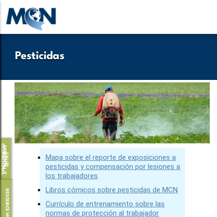
Pasar
al
contenido
principal
Pesticidas
O
L
A
S
A
L
U
D
M
B
I
E
N
T
A
L
Y
C
U
P
A
C
I
O
N
A
Mapa sobre el reporte de exposiciones a
pesticidas y compensación por lesiones a
los trabajadores
Libros cómicos sobre pesticidas de MCN
RESOURCE HIGHLIGHTS
Currículo de entrenamiento sobre las
normas de protección al trabajador