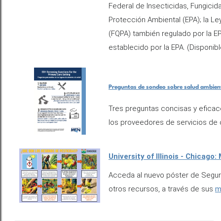
Federal de Insecticidas, Fungicid
Protección Ambiental (EPA); la Le
(FQPA) también regulado por la EP
establecido por la EPA. (Disponibl
Preguntas de sondeo sobre salud ambient
Tres preguntas concisas y efica
los proveedores de servicios de c
University of Illinois - Chicag
Acceda al nuevo póster de Segur
otros recursos, a través de sus
m