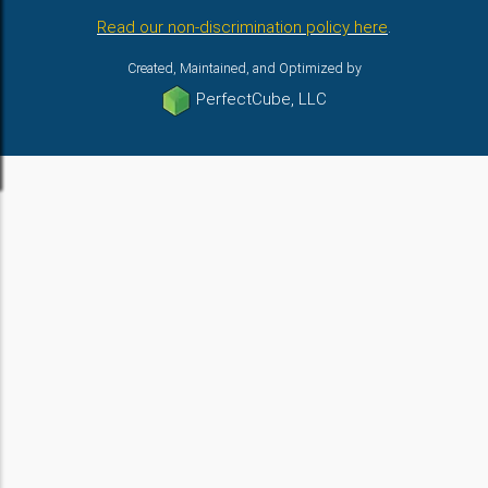
Read our non-discrimination policy here
.
Created, Maintained, and Optimized by
PerfectCube, LLC