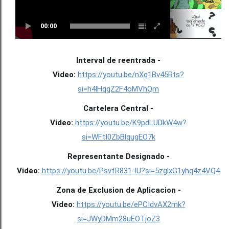
00:00
Interval de reentrada -
Video:
https://youtu.be/nXq1Bv45Rts?
si=h4lHqqZ2F4oMVhQm
Cartelera Central -
Video:
https://youtu.be/K9pdLUDkW4w?
si=WFtI0ZbBlqugEO7k
Representante Designado -
Video:
https://youtu.be/PsvfR831-lU?si=5zglxG1yhq4z4VQ4
Zona de Exclusion de Aplicacion -
Video:
https://youtu.be/ePCIdvAX2mk?
si=JWyDMm28uEOTjoZ3