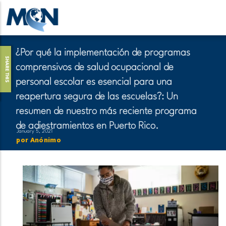
Pasar
al
contenido
principal
¿Por qué la implementación de programas
SHARE THIS
comprensivos de salud ocupacional de
personal escolar es esencial para una
reapertura segura de las escuelas?: Un
resumen de nuestro más reciente programa
de adiestramientos en Puerto Rico.
January 5, 2021
por
Anónimo