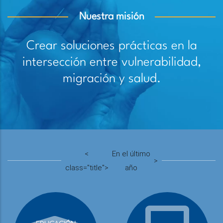
Nuestra misión
Crear soluciones prácticas en la
intersección entre vulnerabilidad,
migración y salud.
<
En el último
>
class="title">
año