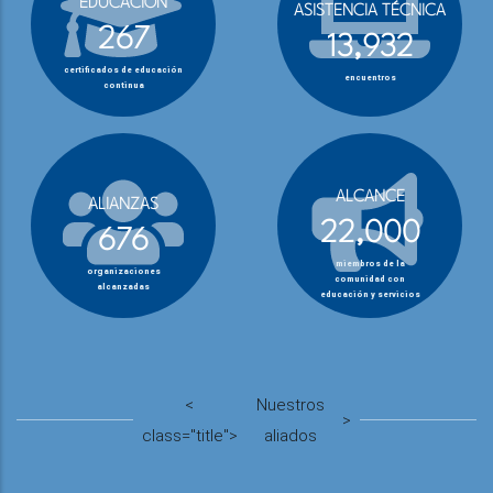
EDUCACIÓN
ASISTENCIA TÉCNICA
267
13,932
certificados de educación
encuentros
continua
ALCANCE
ALIANZAS
22,000
676
miembros de la
organizaciones
comunidad con
alcanzadas
educación y servicios
<
Nuestros
>
class="title">
aliados