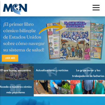
Pasar
al
contenido
principal
LEER MÁS
El que busca, encuentra
Actualizaciones y noticias
La gripe aviar y los
trabajadores de lecherías
Acceda a nuestros cómics
más populares