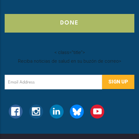
DONE
<
class="title">
Reciba noticias de salud en su buzón de correo
>
Email
Address
FACEBOOK
INSTAGRAM
LINKEDIN
BLUESKY
YOUTUBE