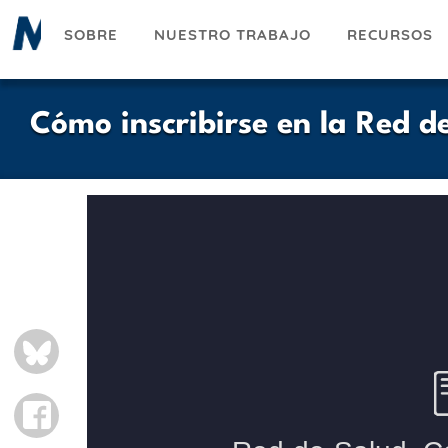
Pasar
SOBRE
NUESTRO TRABAJO
RECURSOS
al
contenido
principal
Cómo inscribirse en la Red d
BLUESKY
FACEBOOK