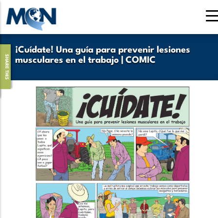
Pasar
al
contenido
principal
¡Cuídate! Una guía para prevenir lesiones
SHARE THIS
musculares en el trabajo | COMIC