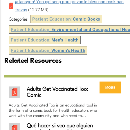
¡atansyon! Yon gid senp pou prevante blesi nan misk nan
travay
(12.77 MB)
Patient Education
:
Comic Books
Categories
Patient Education
:
Environmental and Occupational Hea
Patient Education
:
Men's Health
Patient Education
:
Women's Health
Related Resources
more
Adults Get Vaccinated Too:
Comic
Adults Get Vaccinated Too is an educational tool in
the form of a comic book for health educators who
work with the community and who need to...
Qué hacer si veo que alguien