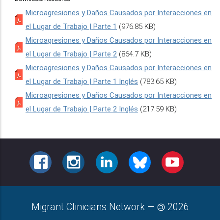
Microagresiones y Daños Causados por Interacciones en
el Lugar de Trabajo | Parte 1
(976.85 KB)
Microagresiones y Daños Causados por Interacciones en
el Lugar de Trabajo | Parte 2
(864.7 KB)
Microagresiones y Daños Causados por Interacciones en
el Lugar de Trabajo | Parte 1 Inglés
(783.65 KB)
Microagresiones y Daños Causados por Interacciones en
el Lugar de Trabajo | Parte 2 Inglés
(217.59 KB)
FACEBOOK
INSTAGRAM
LINKEDIN
BLUESKY
YOUTUBE
Migrant Clinicians Network
—
2026