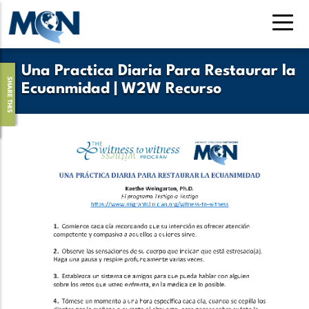
Pasar
al
contenido
principal
Una Practica Diaria Para Restaurar la
SHARE THIS
Ecuanmidad | W2W Recurso