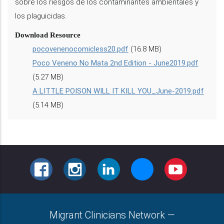
sobre los riesgos de los contaminantes ambientales y
los plaguicidas.
Download Resource
pocovenenocomicless20.pdf
(16.8 MB)
Poco Veneno No Mata 2nd Edition - June2019.pdf
(5.27 MB)
A LITTLE POISON WILL IT KILL YOU_June-2019.pdf
(5.14 MB)
FACEBOOK
INSTAGRAM
LINKEDIN
BLUESKY
YOUTUBE
Migrant Clinicians Network
—