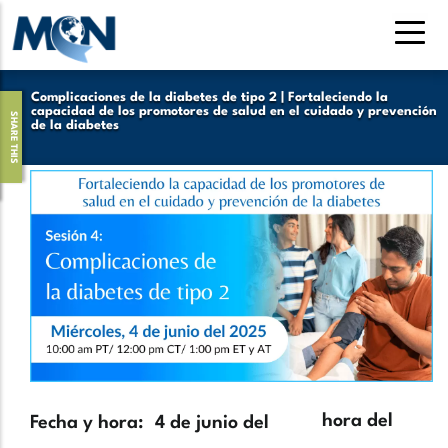
Pasar
al
contenido
principal
Complicaciones de la diabetes de tipo 2 | Fortaleciendo la
capacidad de los promotores de salud en el cuidado y prevención
SHARE THIS
de la diabetes
Hero
Image
Zona
hora del
Fecha y hora
4 de junio del