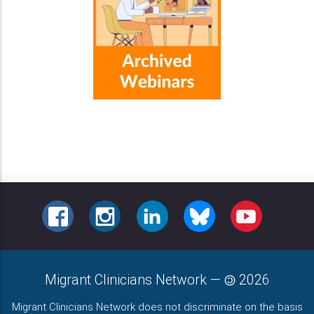
FACEBOOK
INSTAGRAM
LINKEDIN
BLUESKY
YOUTUBE
Migrant Clinicians Network
—
2026
Migrant Clinicians Network does not discriminate on the basis