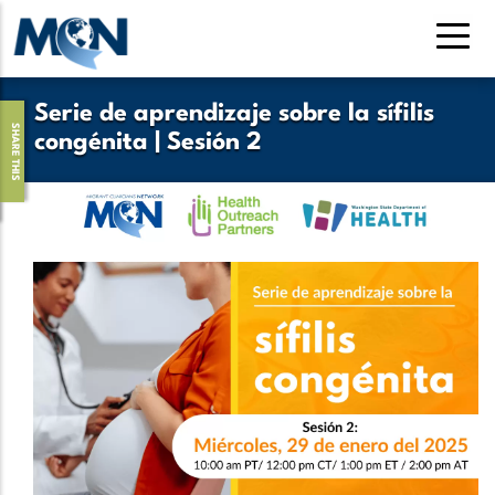
Pasar
al
contenido
principal
Serie de aprendizaje sobre la sífilis
SHARE THIS
congénita | Sesión 2
Logo
Banner
Hero
Image