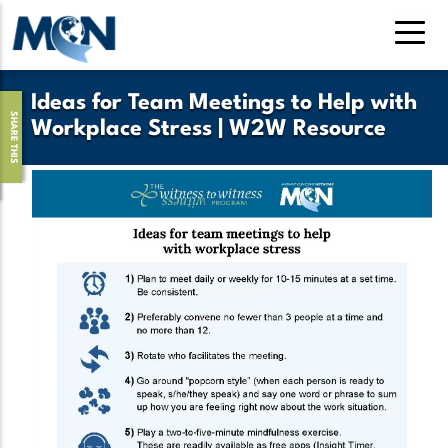
Skip
to
main
content
Ideas for Team Meetings to Help with
SHARE THIS
Workplace Stress | W2W Resource