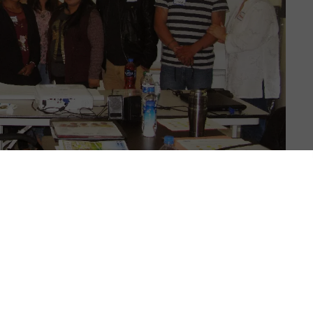
iparon en el entrenamiento de trabajadores de salud
nuyó por los fuertes aguaceros que cayeron en VA durante el
miento fue organizado gracias a una alianza entre MCN, y
 MHC, Asesora principal de programas de MCN manejó hasta
entrenamientos en dos diferentes ciudades y dar a los padres