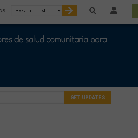
Select
OS
your
language
res de salud comunitaria para
mail
ddress