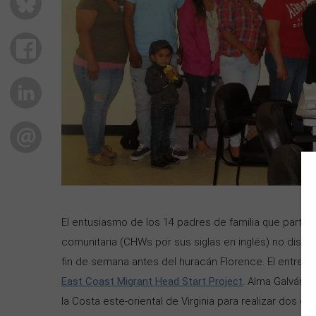
FACEBOOK
LINKEDIN
EMAIL
El entusiasmo de los 14 padres de familia que partic
comunitaria (CHWs por sus siglas en inglés) no dismi
fin de semana antes del huracán Florence. El entrena
East Coast Migrant Head Start Project
. Alma Galván,
la Costa este-oriental de Virginia para realizar dos 