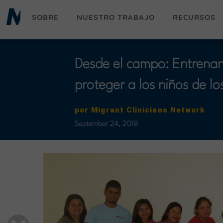
Pasar
SOBRE
NUESTRO TRABAJO
RECURSOS
al
contenido
principal
Desde el campo: Entrenan
proteger a los niños de lo
por
Migrant Clinicians Network
September 24, 2018
BLUESKY