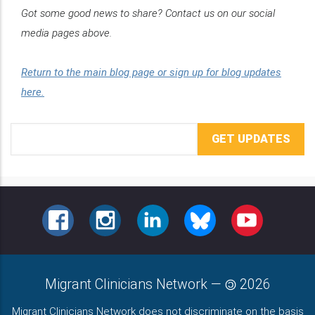
Got some good news to share? Contact us on our social
media pages above.
Return to the main blog page or sign up for blog updates
here.
Email
Address
FACEBOOK
INSTAGRAM
LINKEDIN
BLUESKY
YOUTUBE
Migrant Clinicians Network
—
2026
Migrant Clinicians Network does not discriminate on the basis