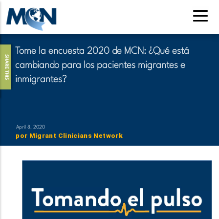
Pasar
al
contenido
principal
Tome la encuesta 2020 de MCN: ¿Qué está
SHARE THIS
cambiando para los pacientes migrantes e
inmigrantes?
April 8, 2020
por
Migrant Clinicians Network