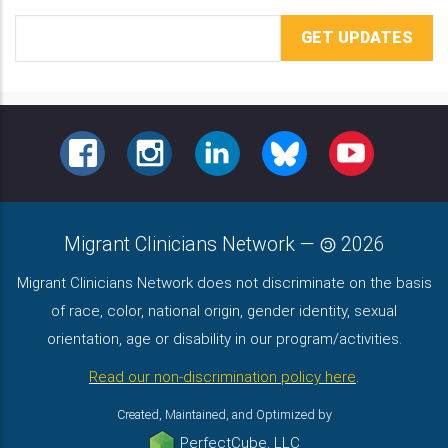
Email
Address
FACEBOOK
INSTAGRAM
LINKEDIN
BLUESKY
YOUTUBE
Migrant Clinicians Network
—
2026
Migrant Clinicians Network does not discriminate on the basis
of race, color, national origin, gender identity, sexual
orientation, age or disability in our program/activities.
Read our non-discrimination policy here
.
Created, Maintained, and Optimized by
PerfectCube, LLC