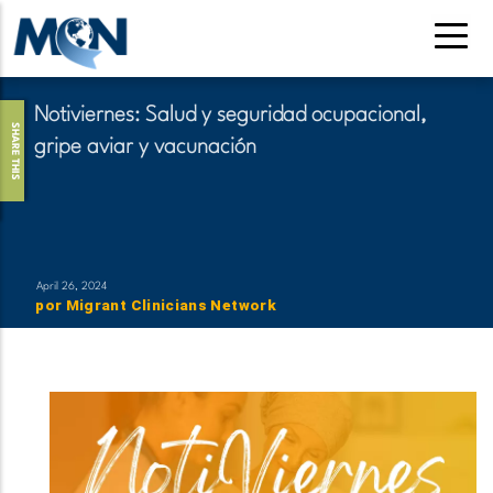
Pasar
al
contenido
principal
Notiviernes: Salud y seguridad ocupacional,
SHARE THIS
gripe aviar y vacunación
April 26, 2024
por
Migrant Clinicians Network
​