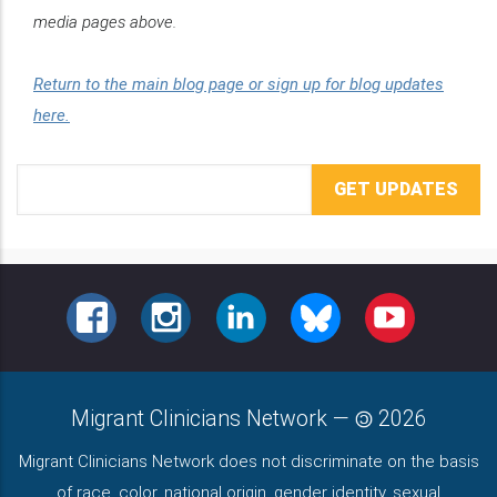
media pages above.
Return to the main blog page or sign up for blog updates
here.
Email
Address
FACEBOOK
INSTAGRAM
LINKEDIN
BLUESKY
YOUTUBE
Migrant Clinicians Network
—
2026
Migrant Clinicians Network does not discriminate on the basis
of race, color, national origin, gender identity, sexual