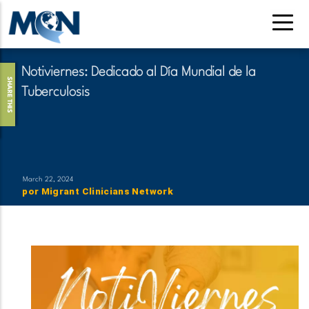
Pasar
al
contenido
principal
Notiviernes: Dedicado al Día Mundial de la
SHARE THIS
Tuberculosis
March 22, 2024
por
Migrant Clinicians Network
​