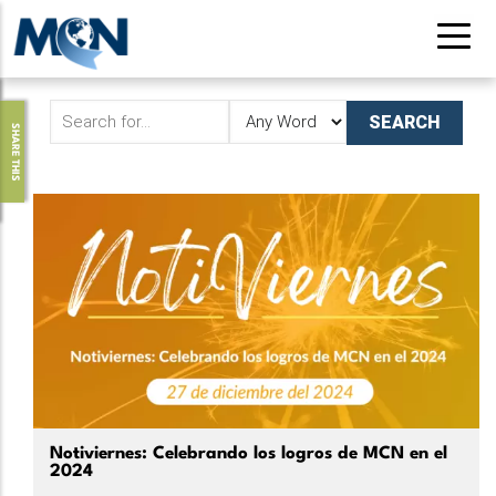
Pasar
al
contenido
principal
SHARE THIS
Notiviernes: Celebrando los logros de MCN en el
2024