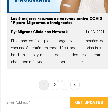
Los 5 mejores recursos de vacunas contra COVID-
19 para Migrantes e Inmigrantes
By
:
Migrant Clinicians Network
Jul 13, 2021
El verano está en pleno apogeo y las campañas de
vacunación están teniendo dificultades. La prisa inicial
ha disminuido, y muchas comunidades se encuentran
ahora con más vacunas que personas que...
Página
1
Página
2
Siguiente
›
Última
»
Paginación
actual
página
página
Email
Address