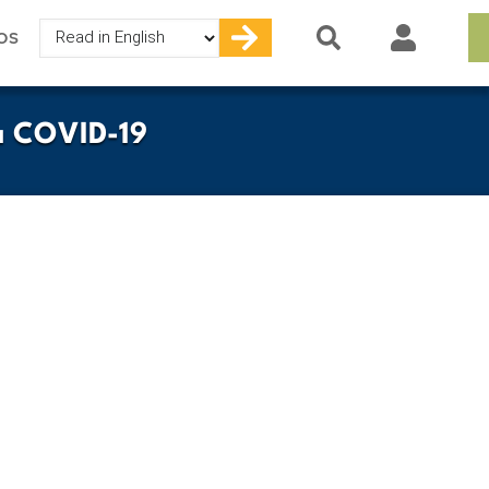
Select
OS
your
language
ra COVID-19