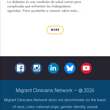
La diabetes es una condición de salud común pero
complicada que enfrentan los trabajadores
agrícolas. Para ayudarles a conocer sobre esta...
MORE
FACEBOOK
INSTAGRAM
LINKEDIN
BLUESKY
YOUTUBE
Migrant Clinicians Network
—
2026
Migrant Clinicians Network does not discriminate on the basis
of race, color, national origin, gender identity, sexual