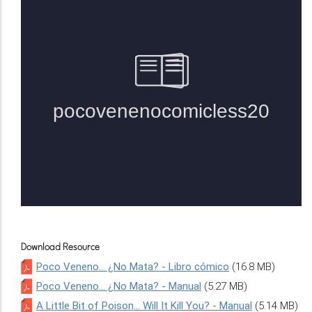
Download Resource
Poco Veneno... ¿No Mata? - Libro cómico
(16.8 MB)
Poco Veneno... ¿No Mata? - Manual
(5.27 MB)
A Little Bit of Poison... Will It Kill You? - Manual
(5.14 MB)