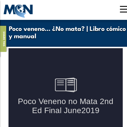
Pasar
al
contenido
principal
Poco veneno… ¿No mata? | Libro cómico
SHARE THIS
y manual