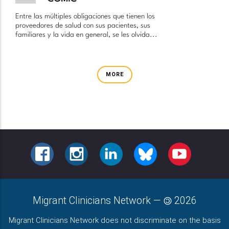
Entre las múltiples obligaciones que tienen los
proveedores de salud con sus pacientes, sus
familiares y la vida en general, se les olvida...
MORE
FACEBOOK
INSTAGRAM
LINKEDIN
BLUESKY
YOUTUBE
Migrant Clinicians Network
—
2026
Migrant Clinicians Network does not discriminate on the basis