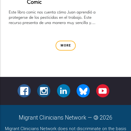
Comic
Este libro comic nos cuenta cómo Juan aprendió a
protegerse de los pesticidas en el trabajo. Este
recurso presenta de una manera muy sencilla y...
MORE
FACEBOOK
INSTAGRAM
LINKEDIN
BLUESKY
YOUTUBE
Migrant Clinicians Network
—
2026
Migrant Clinicians Network does not discriminate on the basis