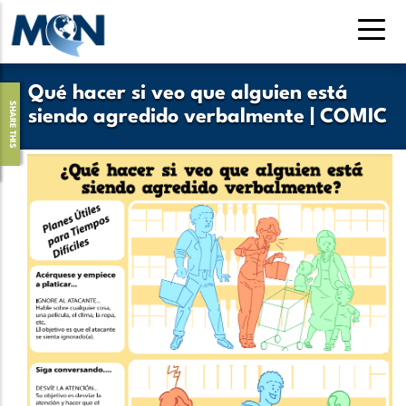
Pasar
al
contenido
principal
Qué hacer si veo que alguien está
SHARE THIS
siendo agredido verbalmente | COMIC