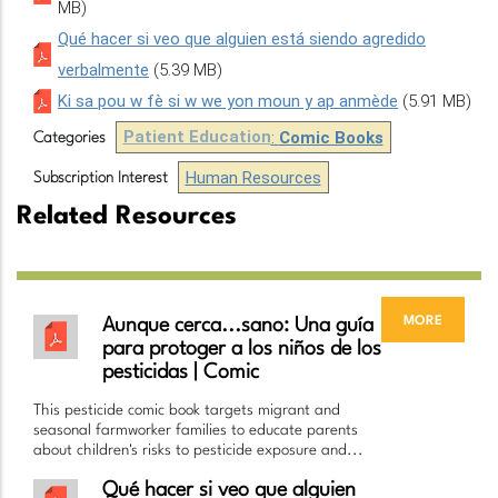
MB)
Qué hacer si veo que alguien está siendo agredido
verbalmente
(5.39 MB)
Ki sa pou w fè si w we yon moun y ap anmède
(5.91 MB)
Patient Education
:
Comic Books
Categories
Human Resources
Subscription Interest
Related Resources
more
Aunque cerca...sano: Una guía
para protoger a los niños de los
pesticidas | Comic
This pesticide comic book targets migrant and
seasonal farmworker families to educate parents
about children's risks to pesticide exposure and...
Qué hacer si veo que alguien